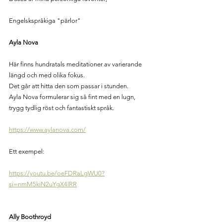
Engelskspråkiga "pärlor"
Ayla Nova 
Här finns hundratals meditationer av varierande 
längd och med olika fokus.
Det går att hitta den som passar i stunden.
Ayla Nova formulerar sig så fint med en lugn, 
trygg tydlig röst och fantastiskt språk.
https://www.aylanova.com/
Ett exempel:
https://youtu.be/oeFDRaLgWU0?
si=nmM5kiN2uYgX4IRR
Ally Boothroyd 