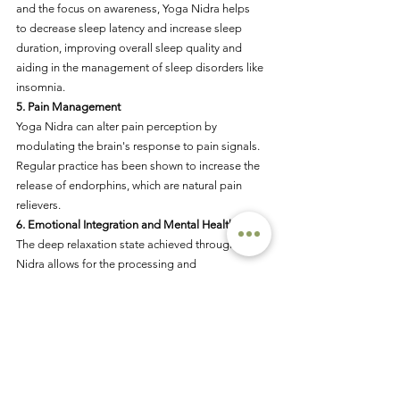
and the focus on awareness, Yoga Nidra helps
to decrease sleep latency and increase sleep 
duration, improving overall sleep quality and
aiding in the management of sleep disorders like 
insomnia.
5. Pain Management
Yoga Nidra can alter pain perception by 
modulating the brain's response to pain signals.
Regular practice has been shown to increase the 
release of endorphins, which are natural pain
relievers.
6. Emotional Integration and Mental Health
The deep relaxation state achieved through Yoga 
Nidra allows for the processing and
integration of emotional experiences. 
Neuroimaging studies suggest that this practice 
can help regulate areas of the brain involved in 
emotional regulation, providing therapeutic 
effects for anxiety, depression, and post-
traumatic stress disorder (PTSD).