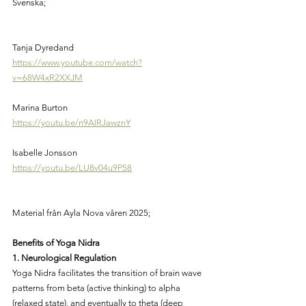
Svenska;
Tanja Dyredand
https://www.youtube.com/watch?
v=68W4xR2XXJM
Marina Burton
https://youtu.be/n9AIRJawznY
Isabelle Jonsson
https://youtu.be/LU8v04u9P58
Material från Ayla Nova våren 2025;
Benefits of Yoga Nidra
1. Neurological Regulation
Yoga Nidra facilitates the transition of brain wave 
patterns from beta (active thinking) to alpha 
(relaxed state), and eventually to theta (deep 