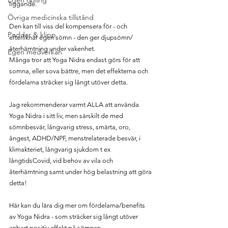
Egen odling
liggande. 
Övriga medicinska tillstånd
Den kan till viss del kompensera för - och 
Poddar & klipp
efterliknar egen sömn - den ger djupsömn/
återhämtning under vakenhet.
Egen medverkan
Många tror att Yoga Nidra endast görs för att 
somna, eller sova bättre, men det effekterna och 
fördelarna sträcker sig långt utöver detta.
Jag rekommenderar varmt ALLA att använda 
Yoga Nidra i sitt liv, men särskilt de med 
sömnbesvär, långvarig stress, smärta, oro,  
ångest, ADHD/NPF, menstrelaterade besvär, i 
klimakteriet, långvarig sjukdom t ex 
långtidsCovid, vid behov av vila och 
återhämtning samt under hög belastning att göra 
detta!
Här kan du lära dig mer om fördelarna/benefits 
av Yoga Nidra - som sträcker sig långt utöver 
enbart positiv effekt på sömnen.