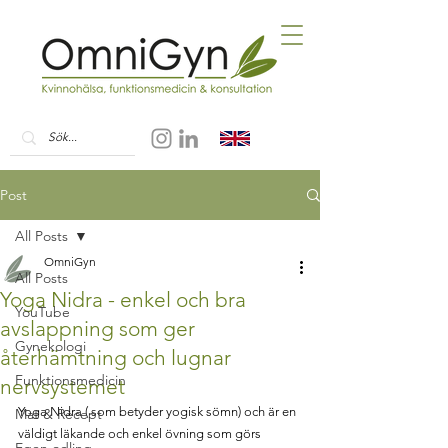
Post
All Posts
OmniGyn
All Posts
Yoga Nidra - enkel och bra
YouTube
avslappning som ger
Gynekologi
återhämtning och lugnar
Funktionsmedicin
nervsystemet
Yoga Nidra ( som betyder yogisk sömn) och är en 
Mat & Recept
väldigt läkande och enkel övning som görs 