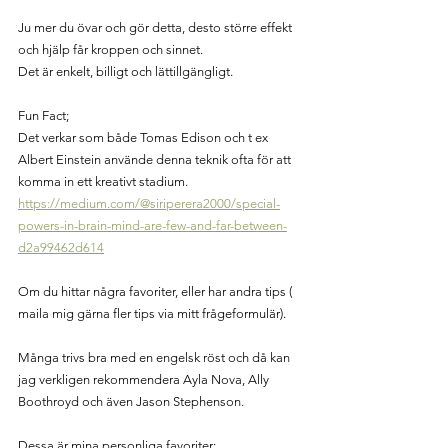
Ju mer du övar och gör detta, desto större effekt 
och hjälp får kroppen och sinnet.
Det är enkelt, billigt och lättillgängligt.
Fun Fact;
Det verkar som både Tomas Edison och t ex 
Albert Einstein använde denna teknik ofta för att 
komma in ett kreativt stadium.
https://medium.com/@siriperera2000/special-
powers-in-brain-mind-are-few-and-far-between-
d2a99462d614
Om du hittar några favoriter, eller har andra tips ( 
maila mig gärna fler tips via mitt frågeformulär).
Många trivs bra med en engelsk röst och då kan 
jag verkligen rekommendera Ayla Nova, Ally 
Boothroyd och även Jason Stephenson.
Dessa är mina personliga favoriter;