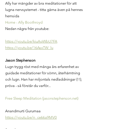
Ally har mängder av bra meditationer för att 
lugna nervsystemet - titta gärna även på hennes 
hemsida
Home - Ally Boothroyd
Nedan några från youtube:
https://youtu.be/kiuAqWbU7FA
https://youtu.be/16AsxTW_lu
Jason Stephenson
Lugn trygg röst med många års erfarenhet av 
guidade meditationer för sömn, återhämtning 
och lugn. Han har miljontals nedladdningar (!!); 
pröva - så förstår du varför...
Free Sleep Meditation (jasonstephenson.net)
Anandmurti Gurumaa
https://youtu.be/n_ce66a9MV0