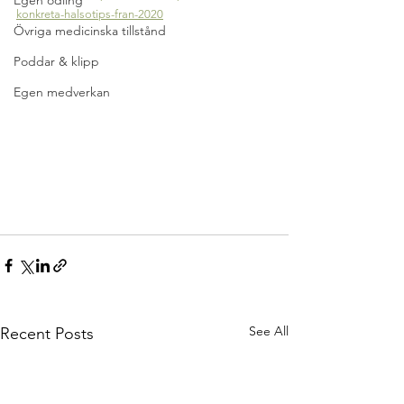
Egen odling
konkreta-halsotips-fran-2020
Övriga medicinska tillstånd
Poddar & klipp
Egen medverkan
See All
Recent Posts