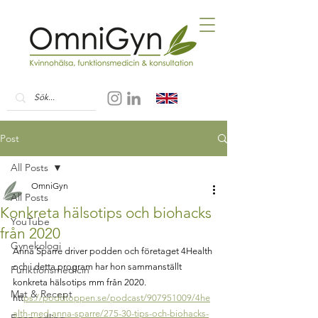
Post
All Posts
OmniGyn
All Posts
Konkreta hälsotips och biohacks
YouTube
från 2020
Gynekologi
Anna Sparre driver podden och företaget 4Health 
och i detta program har hon sammanställt 
Funktionsmedicin
konkreta hälsotips mm från 2020.
Mat & Recept
htt
ps://poddtoppen.se/podcast/907951009/4he
alth-med-anna-sparre/275-30-tips-och-biohacks-