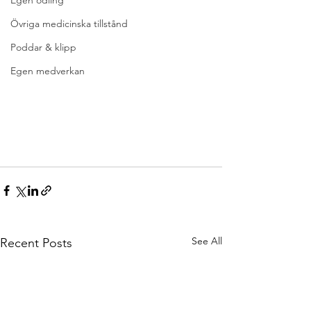
Egen odling
Övriga medicinska tillstånd
Poddar & klipp
Egen medverkan
See All
Recent Posts