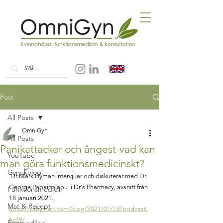
Post
All Posts
OmniGyn
All Posts
Panikattacker och ångest-vad kan
YouTube
man göra funktionsmedicinskt?
Gynekologi
 Dr Mark Hyman intervjuar och diskuterar med Dr. 
George Papaicolaou  i Dr´s Pharmacy, avsnitt från 
Funktionsmedicin
18 januari 2021.
Mat & Recept
https://drhyman.com/blog/2021/01/18/podcast-
hc39/